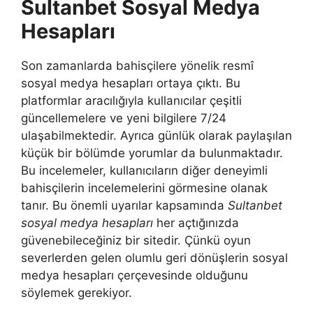
Sultanbet Sosyal Medya
Hesapları
Son zamanlarda bahisçilere yönelik resmî
sosyal medya hesapları ortaya çıktı. Bu
platformlar aracılığıyla kullanıcılar çeşitli
güncellemelere ve yeni bilgilere 7/24
ulaşabilmektedir. Ayrıca günlük olarak paylaşılan
küçük bir bölümde yorumlar da bulunmaktadır.
Bu incelemeler, kullanıcıların diğer deneyimli
bahisçilerin incelemelerini görmesine olanak
tanır. Bu önemli uyarılar kapsamında
Sultanbet
sosyal medya hesapları
her açtığınızda
güvenebileceğiniz bir sitedir. Çünkü oyun
severlerden gelen olumlu geri dönüşlerin sosyal
medya hesapları çerçevesinde olduğunu
söylemek gerekiyor.