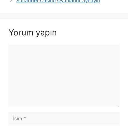
Sultanbet Casino Oyunlarını Oynayın
Yorum yapın
Yorum
İsim