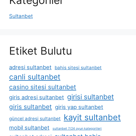
Kategoriler
Sultanbet
Etiket Bulutu
adresi sultanbet
bahis sitesi sultanbet
canli sultanbet
casino sitesi sultanbet
girisi sultanbet
giris adresi sultanbet
giris sultanbet
giris yap sultanbet
kayit sultanbet
güncel adresi sultanbet
mobil sultanbet
sultanbet 7/24 oyun kategorileri