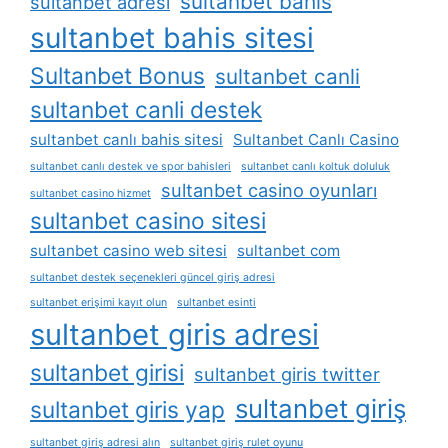
sultanbet bahis
sultanbet adresi
sultanbet bahis sitesi
Sultanbet Bonus
sultanbet canli
sultanbet canli destek
sultanbet canlı bahis sitesi
Sultanbet Canlı Casino
sultanbet canlı destek ve spor bahisleri
sultanbet canlı koltuk doluluk
sultanbet casino oyunları
sultanbet casino hizmet
sultanbet casino sitesi
sultanbet casino web sitesi
sultanbet com
sultanbet destek seçenekleri güncel giriş adresi
sultanbet erişimi kayıt olun
sultanbet esinti
sultanbet giris adresi
sultanbet girisi
sultanbet giris twitter
sultanbet giriş
sultanbet giris yap
sultanbet giriş adresi alın
sultanbet giriş rulet oyunu