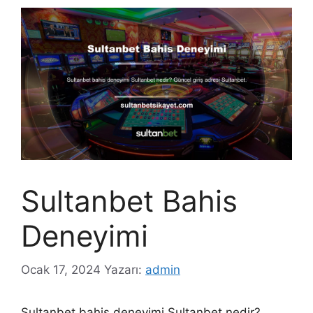
Sultanbet Bahis
Deneyimi
Ocak 17, 2024
Yazarı:
admin
Sultanbet bahis deneyimi Sultanbet nedir?