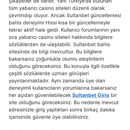
Şikâyetler de vardır. Yani Türkiye’de bulunan
tüm yabancı casino siteleri düzenli olarak
çevrimdışı oluyor. Ancak
Sultanbet güncellemesi
bahis deneyimi
Hissi kısa bir güncellemeyle
tekrar aktif hale geldi. Kullanıcı forumlarının yanı
sıra yabancı casino siteleri hakkında bilgilere
sözlüklerden de ulaşılabilir. Sultanbet bahis
sitesinde de bilgi mevcuttur. Bu bilgilere
bakarsanız çoğunlukla olumlu eleştirilerin
olduğunu göreceksiniz. Bu konuyla ilgili özellikle
çeşitli sözlüklerde uzman görüşleri
yayınlanmaktadır. Aynı zamanda üye olan
deneyimli kullanıcıların yorumlarına bakarsanız
her açıdan güvenilebilecek
Sultanbet Giriş
bir
site olduğunu göreceksiniz. Bu nedenle mevcut
adresinizle giriş yaptıktan sonra birkaç dakika
içerisinde güvenle üye olabilirsiniz.