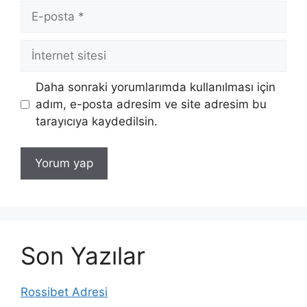
E-
posta
İnternet
sitesi
Daha sonraki yorumlarımda kullanılması için
adım, e-posta adresim ve site adresim bu
tarayıcıya kaydedilsin.
Son Yazılar
Rossibet Adresi