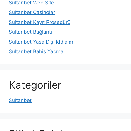
Sultanbet Web Site
Sultanbet Casinolar
Sultanbet Kayıt Prosedürü
Sultanbet Bağlantı
Sultanbet Yasa Dışı İddiaları
Sultanbet Bahis Yapma
Kategoriler
Sultanbet