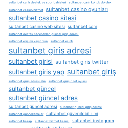
sultanbet canlı destek ve spor bahisleri
sultanbet canlı koltuk doluluk
sultanbet casino oyunları
sultanbet casino hizmet
sultanbet casino sitesi
sultanbet casino web sitesi
sultanbet com
sultanbet destek seçenekleri güncel giriş adresi
sultanbet erişimi kayıt olun
sultanbet esinti
sultanbet giris adresi
sultanbet girisi
sultanbet giris twitter
sultanbet giriş
sultanbet giris yap
sultanbet giriş adresi alın
sultanbet giriş rulet oyunu
sultanbet güncel
sultanbet güncel adres
sultanbet güncel adresi
sultanbet güncel giriş adresi
sultanbet güvenilebilir mi
sultanbet güncellemeler
sultanbet instagram
sultanbet hesap
sultanbet hizmet lisansı