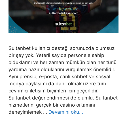
Sultanbet kullanıcı desteği sorunuzda olumsuz
bir şey yok. Yeterli sayıda personele sahip
olduklarını ve her zaman mümkün olan her türlü
yardıma hazır olduklarını vurgulamak önemlidir.
Aynı prensip, e-posta, canlı sohbet ve sosyal
medya paylaşımı da dahil olmak üzere tüm
çevrimiçi iletişim biçimleri için geçerlidir.
Sultanbet değerlendirmesi de olumlu. Sultanbet
hizmetlerini gerçek bir casino ortamını
deneyimlemek …
Devamını oku…