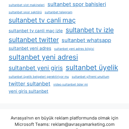
sultanbet spor bahisleri
sultanbet slot makineleri
sultanbet spor sektörü
sultanbet telegram
sultanbet tv canli maç
sultanbet tv izle
sultanbet tv canli maç izle
sultanbet twitter
sultanbet whatsapp
sultanbet yeni adres
sultanbet yeni adres bilgisi
sultanbet yeni adresi
sultanbet üyelik
sultanbet yeni giris
sultanbet üyelik belgeleri gerektiriyor mu
sultanbet şifremi unuttum
twitter sultanbet
video sultanbet öder mi
yeni giris sultanbet
Avrasya'nın en büyük reklam platformunda olmak için
Microsoft Teams:
reklam@avrasyamarketing.com