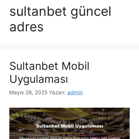
sultanbet güncel
adres
Sultanbet Mobil
Uygulaması
Mayıs 28, 2025
Yazarı:
admin