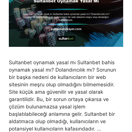
Sultanbet oynamak yasal mı Sultanbet bahis
oynamak yasal mı? Dolandırıcılık mı? Sorunun
bir başka nedeni de kullanıcıların bir web
sitesinin meşru olup olmadığını bilmemesidir.
Site küçük ama güvenilir ve yasal olarak
garantilidir. Bu, bir sorun ortaya çıkarsa ve
çözüm bulunamazsa yasal işlem
başlatılabileceği anlamına gelir. Sultanbet bir
aldatmaca olup olmadığı, kullanıcıların ve
potansiyel kullanıcıların kafasındadır. …