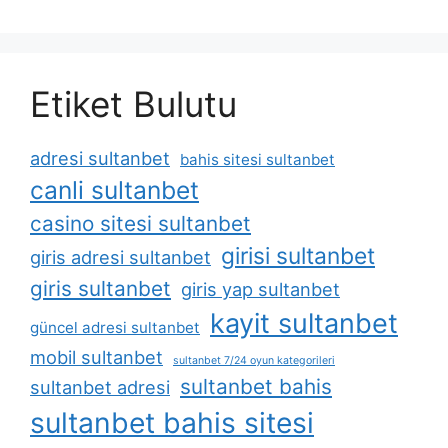
Etiket Bulutu
adresi sultanbet
bahis sitesi sultanbet
canli sultanbet
casino sitesi sultanbet
girisi sultanbet
giris adresi sultanbet
giris sultanbet
giris yap sultanbet
kayit sultanbet
güncel adresi sultanbet
mobil sultanbet
sultanbet 7/24 oyun kategorileri
sultanbet bahis
sultanbet adresi
sultanbet bahis sitesi