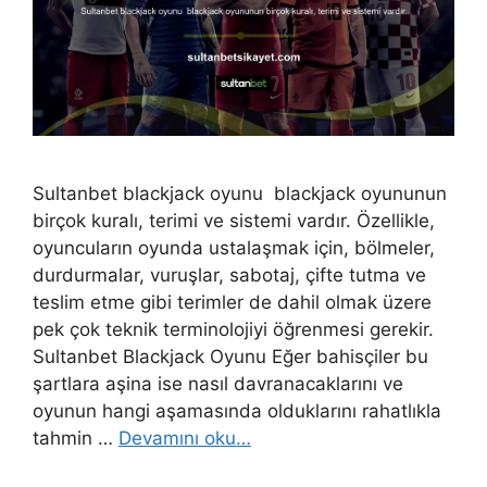
Sultanbet blackjack oyunu blackjack oyununun
birçok kuralı, terimi ve sistemi vardır. Özellikle,
oyuncuların oyunda ustalaşmak için, bölmeler,
durdurmalar, vuruşlar, sabotaj, çifte tutma ve
teslim etme gibi terimler de dahil olmak üzere
pek çok teknik terminolojiyi öğrenmesi gerekir.
Sultanbet Blackjack Oyunu Eğer bahisçiler bu
şartlara aşina ise nasıl davranacaklarını ve
oyunun hangi aşamasında olduklarını rahatlıkla
tahmin …
Devamını oku…