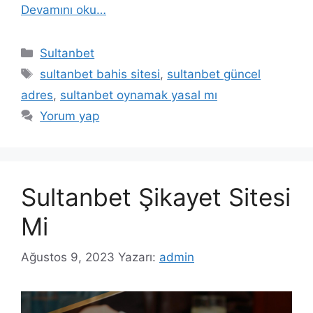
Devamını oku…
Kategoriler
Sultanbet
Etiketler
sultanbet bahis sitesi
,
sultanbet güncel
adres
,
sultanbet oynamak yasal mı
Yorum yap
Sultanbet Şikayet Sitesi
Mi
Ağustos 9, 2023
Yazarı:
admin