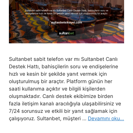
Sultanbet sabit telefon var mı Sultanbet Canlı
Destek Hattı, bahisçilerin soru ve endişelerine
hızlı ve kesin bir şekilde yanıt vermek için
oluşturulmuş bir araçtır. Platform günün her
saati kullanıma açıktır ve bilgili kişilerden
oluşmaktadır. Canlı destek ekibimize birden
fazla iletişim kanalı aracılığıyla ulaşabilirsiniz ve
7/24 sorunsuz ve etkili bir yanıt sağlamak için
çalışıyoruz. Sultanbet, müşteri …
Devamını oku…