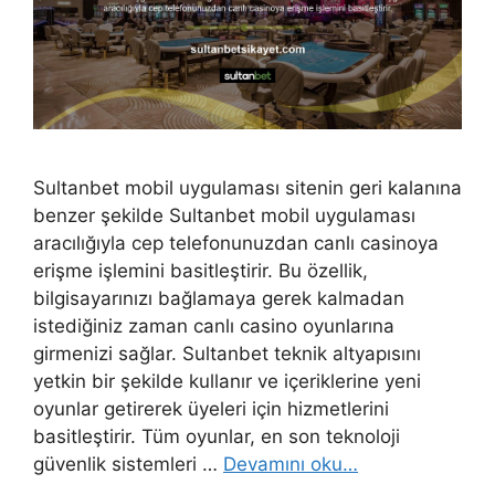
Sultanbet mobil uygulaması sitenin geri kalanına
benzer şekilde Sultanbet mobil uygulaması
aracılığıyla cep telefonunuzdan canlı casinoya
erişme işlemini basitleştirir. Bu özellik,
bilgisayarınızı bağlamaya gerek kalmadan
istediğiniz zaman canlı casino oyunlarına
girmenizi sağlar. Sultanbet teknik altyapısını
yetkin bir şekilde kullanır ve içeriklerine yeni
oyunlar getirerek üyeleri için hizmetlerini
basitleştirir. Tüm oyunlar, en son teknoloji
güvenlik sistemleri …
Devamını oku…