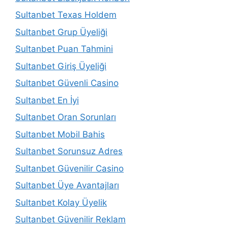
Sultanbet Texas Holdem
Sultanbet Grup Üyeliği
Sultanbet Puan Tahmini
Sultanbet Giriş Üyeliği
Sultanbet Güvenli Casino
Sultanbet En İyi
Sultanbet Oran Sorunları
Sultanbet Mobil Bahis
Sultanbet Sorunsuz Adres
Sultanbet Güvenilir Casino
Sultanbet Üye Avantajları
Sultanbet Kolay Üyelik
Sultanbet Güvenilir Reklam