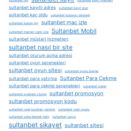
sultanbet i̇lgi
sultanbet kayıt i̇şlemleri
sultanbet kayıtlı adres
sultanbet kayıt olun
sultanbet kaç oldu
sultanbet kullanıcı desteği
sultanbet maç izle
sultanbet kupon ilgi
Sultanbet Mobil
sultanbet maçları canlı i̇zle
sultanbet müşteri hizmetleri
sultanbet nasıl bir site
sultanbet oturum açma adresi
sultanbet oyun seçenekleri
sultanbet oyun sitesi
sultanbet oyunu başlar
Sultanbet Para Çekme
sultanbet para yatırma
sultanbet para çekme seçenekleri
sultanbet poker
sultanbet promosyon
sultanbet problem çözme
sultanbet promosyon kodu
sultanbet rulet kuralları yardımı
sultanbet rulet oyunu
sultanbet saha destek hattı
sultanbet sayısı
sultanbet sikayet
sultanbet sitesi