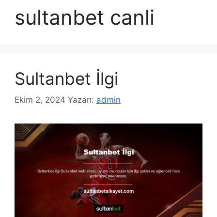
sultanbet canli
Sultanbet İlgi
Ekim 2, 2024
Yazarı:
admin