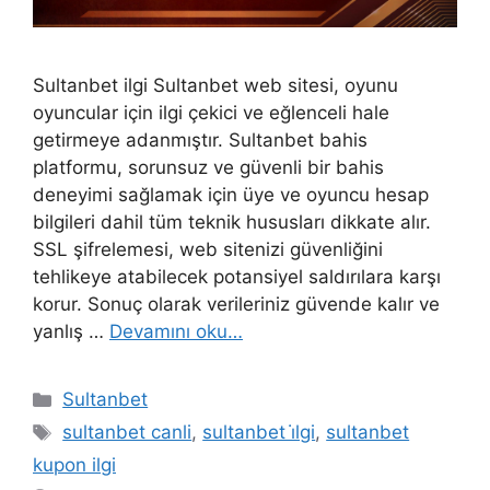
Sultanbet ilgi Sultanbet web sitesi, oyunu
oyuncular için ilgi çekici ve eğlenceli hale
getirmeye adanmıştır. Sultanbet bahis
platformu, sorunsuz ve güvenli bir bahis
deneyimi sağlamak için üye ve oyuncu hesap
bilgileri dahil tüm teknik hususları dikkate alır.
SSL şifrelemesi, web sitenizi güvenliğini
tehlikeye atabilecek potansiyel saldırılara karşı
korur. Sonuç olarak verileriniz güvende kalır ve
yanlış …
Devamını oku…
Kategoriler
Sultanbet
Etiketler
sultanbet canli
,
sultanbet i̇lgi
,
sultanbet
kupon ilgi