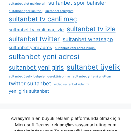
sultanbet spor bahisleri
sultanbet slot makineleri
sultanbet spor sektörü
sultanbet telegram
sultanbet tv canli maç
sultanbet tv izle
sultanbet tv canli maç izle
sultanbet twitter
sultanbet whatsapp
sultanbet yeni adres
sultanbet yeni adres bilgisi
sultanbet yeni adresi
sultanbet üyelik
sultanbet yeni giris
sultanbet üyelik belgeleri gerektiriyor mu
sultanbet şifremi unuttum
twitter sultanbet
video sultanbet öder mi
yeni giris sultanbet
Avrasya'nın en büyük reklam platformunda olmak için
Microsoft Teams:
reklam@avrasyamarketing.com