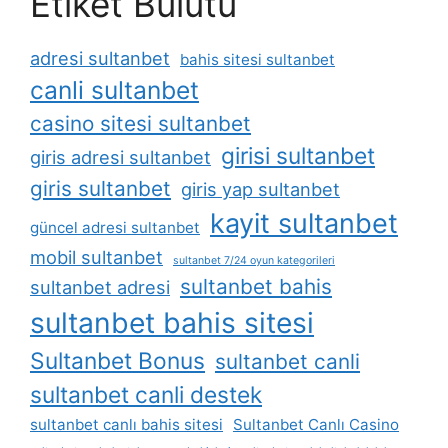
Etiket Bulutu
adresi sultanbet
bahis sitesi sultanbet
canli sultanbet
casino sitesi sultanbet
girisi sultanbet
giris adresi sultanbet
giris sultanbet
giris yap sultanbet
kayit sultanbet
güncel adresi sultanbet
mobil sultanbet
sultanbet 7/24 oyun kategorileri
sultanbet bahis
sultanbet adresi
sultanbet bahis sitesi
Sultanbet Bonus
sultanbet canli
sultanbet canli destek
sultanbet canlı bahis sitesi
Sultanbet Canlı Casino