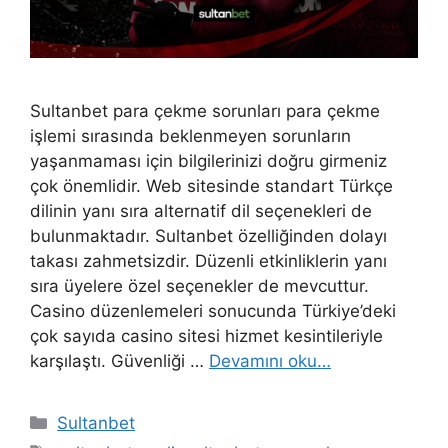
Sultanbet para çekme sorunları para çekme
işlemi sırasında beklenmeyen sorunların
yaşanmaması için bilgilerinizi doğru girmeniz
çok önemlidir. Web sitesinde standart Türkçe
dilinin yanı sıra alternatif dil seçenekleri de
bulunmaktadır. Sultanbet özelliğinden dolayı
takası zahmetsizdir. Düzenli etkinliklerin yanı
sıra üyelere özel seçenekler de mevcuttur.
Casino düzenlemeleri sonucunda Türkiye’deki
çok sayıda casino sitesi hizmet kesintileriyle
karşılaştı. Güvenliği …
Devamını oku…
Kategoriler
Sultanbet