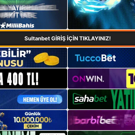
Sultanbet GİRİŞ İÇİN TIKLAYINIZ!