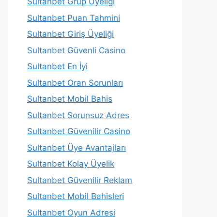
Sultanbet Grup Üyeliği
Sultanbet Puan Tahmini
Sultanbet Giriş Üyeliği
Sultanbet Güvenli Casino
Sultanbet En İyi
Sultanbet Oran Sorunları
Sultanbet Mobil Bahis
Sultanbet Sorunsuz Adres
Sultanbet Güvenilir Casino
Sultanbet Üye Avantajları
Sultanbet Kolay Üyelik
Sultanbet Güvenilir Reklam
Sultanbet Mobil Bahisleri
Sultanbet Oyun Adresi