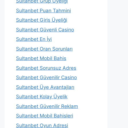
Sultanbet Grup Üyeliği
Sultanbet Puan Tahmini
Sultanbet Giriş Üyeliği
Sultanbet Güvenli Casino
Sultanbet En İyi
Sultanbet Oran Sorunları
Sultanbet Mobil Bahis
Sultanbet Sorunsuz Adres
Sultanbet Güvenilir Casino
Sultanbet Üye Avantajları
Sultanbet Kolay Üyelik
Sultanbet Güvenilir Reklam
Sultanbet Mobil Bahisleri
Sultanbet Oyun Adresi