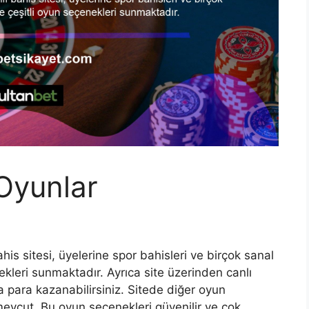
Oyunlar
is sitesi, üyelerine spor bahisleri ve birçok sanal
kleri sunmaktadır. Ayrıca site üzerinden canlı
la para kazanabilirsiniz. Sitede diğer oyun
evcut. Bu oyun seçenekleri güvenilir ve çok