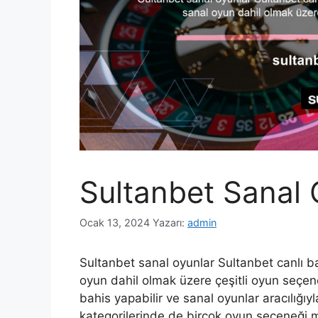
Sultanbet Sanal 
Ocak 13, 2024
Yazarı:
admin
Sultanbet sanal oyunlar Sultanbet canlı bah
oyun dahil olmak üzere çeşitli oyun seçene
bahis yapabilir ve sanal oyunlar aracılığıy
kategorilerinde de birçok oyun seçeneği m