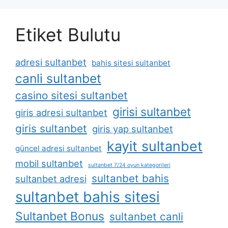
Etiket Bulutu
adresi sultanbet
bahis sitesi sultanbet
canli sultanbet
casino sitesi sultanbet
girisi sultanbet
giris adresi sultanbet
giris sultanbet
giris yap sultanbet
kayit sultanbet
güncel adresi sultanbet
mobil sultanbet
sultanbet 7/24 oyun kategorileri
sultanbet bahis
sultanbet adresi
sultanbet bahis sitesi
Sultanbet Bonus
sultanbet canli