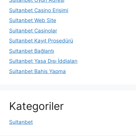
Sultanbet Oyun Adresi
Sultanbet Casino Erişimi
Sultanbet Web Site
Sultanbet Casinolar
Sultanbet Kayıt Prosedürü
Sultanbet Bağlantı
Sultanbet Yasa Dışı İddiaları
Sultanbet Bahis Yapma
Kategoriler
Sultanbet