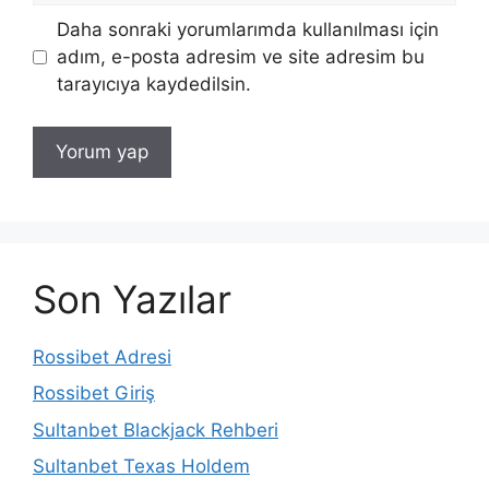
Daha sonraki yorumlarımda kullanılması için
adım, e-posta adresim ve site adresim bu
tarayıcıya kaydedilsin.
Son Yazılar
Rossibet Adresi
Rossibet Giriş
Sultanbet Blackjack Rehberi
Sultanbet Texas Holdem