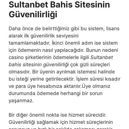
Sultanbet Bahis Sitesinin
Güvenilirliği
Daha önce de belirttiğimiz gibi bu sistem, lisans
alarak ilk güvenilirlik seviyesini
tamamlamaktadır. İkinci önemli adım ise sistem
için ödemenin nasıl yapılacağıdır. Bunun nedeni
casino şirketlerinin ödemelerle ilgili
Sultanbet
bahis sitesinin güvenilirliği
çok gizli süreçleri
olmasıdır. Bir üyenin ayrılmak istemesi halinde
bu isteği yerine getirilecektir. İşlem süresi kısadır
ve para üye hesabınıza aktarılır.Üye olmanız
durumunda ödemede herhangi bir sorun
yaşanmaz.
Bir diğer önemli nokta ise hizmet sürecidir.
Güvenilirliği sağlamak için hizmet süreçlerinin