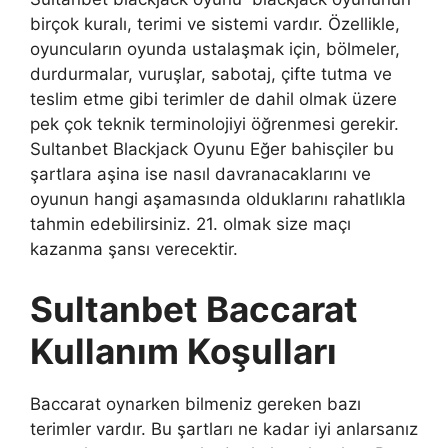
birçok kuralı, terimi ve sistemi vardır. Özellikle,
oyuncuların oyunda ustalaşmak için, bölmeler,
durdurmalar, vuruşlar, sabotaj, çifte tutma ve
teslim etme gibi terimler de dahil olmak üzere
pek çok teknik terminolojiyi öğrenmesi gerekir.
Sultanbet Blackjack Oyunu Eğer bahisçiler bu
şartlara aşina ise nasıl davranacaklarını ve
oyunun hangi aşamasında olduklarını rahatlıkla
tahmin edebilirsiniz. 21. olmak size maçı
kazanma şansı verecektir.
Sultanbet Baccarat
Kullanım Koşulları
Baccarat oynarken bilmeniz gereken bazı
terimler vardır. Bu şartları ne kadar iyi anlarsanız