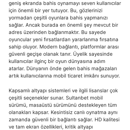
geniş ekranda bahis oynamayı seven kullanıcılar
için önemli bir yer tutuyor. Bu, gözlerinizi
yormadan çeşitli oyunlara bahis yapmanızı
sağlar. Ancak burada en önemli şey mevcut bir
adres üzerinden bağlanmaktır. Bu sayede
oyuncular yeni fırsatlardan yararlanma fırsatına
sahip oluyor. Modern bağlantı, platformlar arası
güvenli geçişe olanak tanır. Üyelik sayesinde
kullanıcılar ilginç bir oyun dünyasına adım
atarlar. Dünyanın önde gelen bahis mağazaları
artık kullanıcılarına mobil ticaret imkânı sunuyor.
Kapsamlı altyapı sistemleri ve ilgili lisanslar çok
çeşitli seçenekler sunar. Sultanbet mobil
sürümü, masaüstü sürümünü destekleyen tüm
olanakları kapsar. Kesintisiz canlı oynatma aynı
zamanda güvenli bir bağlantı sağlar. HD kalitesi
ve tam ekran özellikleri, kritik altyapı