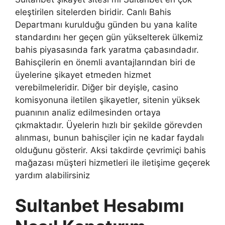
eleştirilen sitelerden biridir. Canlı Bahis
Departmanı kurulduğu günden bu yana kalite
standardını her geçen gün yükselterek ülkemiz
bahis piyasasında fark yaratma çabasındadır.
Bahisçilerin en önemli avantajlarından biri de
üyelerine şikayet etmeden hizmet
verebilmeleridir. Diğer bir deyişle, casino
komisyonuna iletilen şikayetler, sitenin yüksek
puanının analiz edilmesinden ortaya
çıkmaktadır. Üyelerin hızlı bir şekilde görevden
alınması, bunun bahisçiler için ne kadar faydalı
olduğunu gösterir. Aksi takdirde çevrimiçi bahis
mağazası müşteri hizmetleri ile iletişime geçerek
yardım alabilirsiniz
Sultanbet Hesabımı