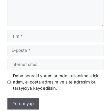
İsim
E-
posta
İnternet
sitesi
Daha sonraki yorumlarımda kullanılması için
adım, e-posta adresim ve site adresim bu
tarayıcıya kaydedilsin.