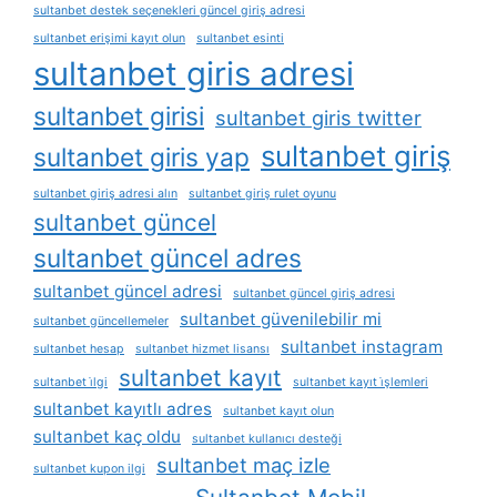
sultanbet destek seçenekleri güncel giriş adresi
sultanbet erişimi kayıt olun
sultanbet esinti
sultanbet giris adresi
sultanbet girisi
sultanbet giris twitter
sultanbet giriş
sultanbet giris yap
sultanbet giriş adresi alın
sultanbet giriş rulet oyunu
sultanbet güncel
sultanbet güncel adres
sultanbet güncel adresi
sultanbet güncel giriş adresi
sultanbet güvenilebilir mi
sultanbet güncellemeler
sultanbet instagram
sultanbet hesap
sultanbet hizmet lisansı
sultanbet kayıt
sultanbet i̇lgi
sultanbet kayıt i̇şlemleri
sultanbet kayıtlı adres
sultanbet kayıt olun
sultanbet kaç oldu
sultanbet kullanıcı desteği
sultanbet maç izle
sultanbet kupon ilgi