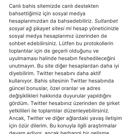
Canlı bahis sitemizde canlı destekten
bahsettiğimiz için sosyal medya
hesaplarımızdan da bahsedebiliriz.
Sultanbet
sosyal ağ şikayet sitesi mi
hesap yöneticinizle
sosyal medya hesaplarımız üzerinden de
sohbet edebilirsiniz. Lütfen bu protokollerin
toplantılar için de geçerli olduğunu ve
uyulmaması halinde hesabın feshedileceğini
unutmayın. Bu site diğer hesaplardan daha iyi
diyebilirim. Twitter hesabını daha aktif
kullanıyor. Bahis sitesinin Twitter hesabında
güncel bonuslar, özel oranlar ve adres
değişiklikleri hakkında duyurular yapıldığını
gördüm. Twitter hesabınız üzerinden de şirket
yetkilileri ile toplantılar düzenleyebilirsiniz.
Ancak, Twitter ve diğer ağlardaki yavaş iletişim
için özür dilerim. Bu konuyla ilgili araştırmalar
devam ediyor, ancak herhangi bir gelişme