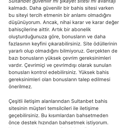
Sultanbet güvenilir mi şikayet sitesi mi
avantajı
kalmadı. Daha güvenilir bir bahis sitesi varken
bu siteyi tercih etmenin bir anlamı olmadığını
düşünüyorum. Ancak, nihai karar ve karar değer
bahisçilerine aittir. Artık bir abonelik
oluşturduğunuza göre, bonusların ve daha
fazlasının keyfini çıkarabilirsiniz. Site ödüllerinin
yararlı olup olmadığını bilmiyoruz. Gerçekten de
bazı bonusların yüksek çevrim gereksinimleri
vardır. Çevrimiçi ve çevrimdışı olarak sunulan
bonusları kontrol edebilirsiniz. Yüksek bahis
gereksinimleri olan bonusların talep edilmesi
önerilmez.
Çeşitli iletişim alanlarından Sultanbet bahis
sitesinin müşteri temsilcileri ile iletişime
geçebilirsiniz. Bu kısımlardan bahsetmeden
önce destek hızından bahsetmek istiyorum.