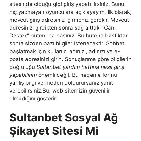
sitesinde olduğu gibi giriş yapabilirsiniz. Bunu
hiç yapmayan oyunculara açıklayayım. İlk olarak,
mevcut giriş adresinizi girmeniz gerekir. Mevcut
adresinizi girdikten sonra sağ alttaki “Canlı
Destek” butonuna basınız. Bu butona bastıktan
sonra sizden bazı bilgiler istenecektir. Sohbet
başlatmak için kullanıcı adınızı, adınızı ve e-
posta adresinizi girin. Sonuçlarıma göre bilgilerin
doğruluğu
Sultanbet yardım hattına nasıl giriş
yapabilirim
önemli değil. Bu nedenle formu
yanlış bilgi vermeden doldurursanız yanıt
verebilirsiniz.Bu, web sitemizin güvenilir
olmadığını gösterir.
Sultanbet Sosyal Ağ
Şikayet Sitesi Mi