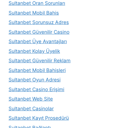
Sultanbet Oran Sorunları
Sultanbet Mobil Bahis
Sultanbet Sorunsuz Adres
Sultanbet Güvenilir Casino
Sultanbet Üye Avantajları
Sultanbet Kolay Üyelik
Sultanbet Güvenilir Reklam
Sultanbet Mobil Bahisleri
Sultanbet Oyun Adresi
Sultanbet Casino Erişimi
Sultanbet Web Site
Sultanbet Casinolar
Sultanbet Kayıt Prosedürü
Sultanbet Bağlantı