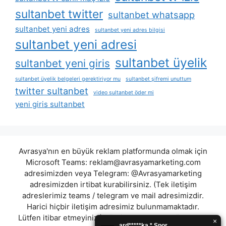
sultanbet twitter
sultanbet whatsapp
sultanbet yeni adres
sultanbet yeni adres bilgisi
sultanbet yeni adresi
sultanbet üyelik
sultanbet yeni giris
sultanbet üyelik belgeleri gerektiriyor mu
sultanbet şifremi unuttum
twitter sultanbet
video sultanbet öder mi
yeni giris sultanbet
Avrasya'nın en büyük reklam platformunda olmak için
Microsoft Teams:
reklam@avrasyamarketing.com
adresimizden veya Telegram: @Avrasyamarketing
adresimizden irtibat kurabilirsiniz. (Tek iletişim
adreslerimiz teams / telegram ve mail adresimizdir.
Harici hiçbir iletişim adresimiz bulunmamaktadır.
Lütfen itibar etmeyiniz.) Türkiye yasalarına göre 7258