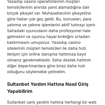
Yasadışı casino operatörlerinin müşteri
temsilcilerinin anında yanıt alamadığına dair
birçok şikayet var. Muhasebecinin şikayetine
göre haber çok geç geldi. Bu, bonusları, para
yatırma ve çekme işlemlerini aktif tutmayı içerir.
Sahadaki oyuncuların daha profesyonel hale
gelmesini ve oyuncu hayal kırıklığını ortadan
kaldırmasını umuyoruz. Yasadışı casino
sitelerinin müşteri temsilcileri ile daha hızlı
iletişim için online danışma hattımıza kayıt
olmanız gerekmektedir. Saha destek hattının
diğer departmanlara göre biraz daha hızlı
olduğunu söylemekle yetinelim.
Sultanbet Yardım Hattına Nasıl Giriş
Yapabilirim
Sultanbet canlı yardım hattına herhangi bir web