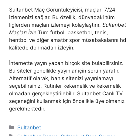
Sultanbet Maç Görüntüleyicisi, maçları 7/24
izlemenizi sağlar. Bu özellik, dünyadaki tüm
liglerden maçları izlemeyi kolaylaştırır.
Sultanbet
Maçları İzle
Tüm futbol, ​​basketbol, ​​tenis,
hentbol ve diğer amatör spor müsabakalarını hd
kalitede donmadan izleyin.
İnternette yayın yapan birçok site bulabilirsiniz.
Bu siteler genellikle yayınlar için sorun yaratır.
Alternatif olarak, bahis sitenizi yayınlamayı
seçebilirsiniz. Rutinler kekemelik ve kekemelik
olmadan gerçekleştirilebilir. Sultanbet Canlı TV
seçeneğini kullanmak için öncelikle üye olmanız
gerekmektedir.
Kategoriler
Sultanbet
Etiketler