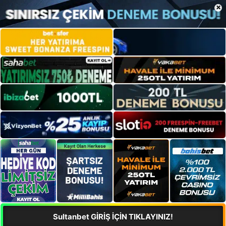
×
Sultanbet GİRİŞ İÇİN TIKLAYINIZ!