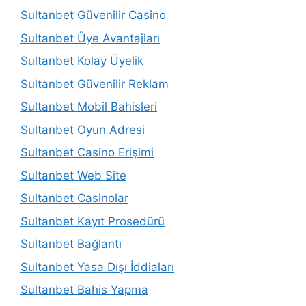
Sultanbet Güvenilir Casino
Sultanbet Üye Avantajları
Sultanbet Kolay Üyelik
Sultanbet Güvenilir Reklam
Sultanbet Mobil Bahisleri
Sultanbet Oyun Adresi
Sultanbet Casino Erişimi
Sultanbet Web Site
Sultanbet Casinolar
Sultanbet Kayıt Prosedürü
Sultanbet Bağlantı
Sultanbet Yasa Dışı İddiaları
Sultanbet Bahis Yapma