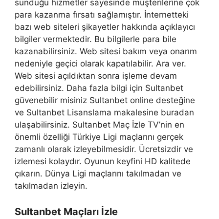
sunduğu hizmetler sayesinde müşterilerine çok
para kazanma fırsatı sağlamıştır. İnternetteki
bazı web siteleri şikayetler hakkında açıklayıcı
bilgiler vermektedir. Bu bilgilerle para bile
kazanabilirsiniz. Web sitesi bakım veya onarım
nedeniyle geçici olarak kapatılabilir. Ara ver.
Web sitesi açıldıktan sonra işleme devam
edebilirsiniz. Daha fazla bilgi için Sultanbet
güvenebilir misiniz Sultanbet online desteğine
ve Sultanbet Lisanslama makalesine buradan
ulaşabilirsiniz. Sultanbet Maç İzle TV’nin en
önemli özelliği Türkiye Ligi maçlarını gerçek
zamanlı olarak izleyebilmesidir. Ücretsizdir ve
izlemesi kolaydır. Oyunun keyfini HD kalitede
çıkarın. Dünya Ligi maçlarını takılmadan ve
takılmadan izleyin.
Sultanbet Maçları İzle