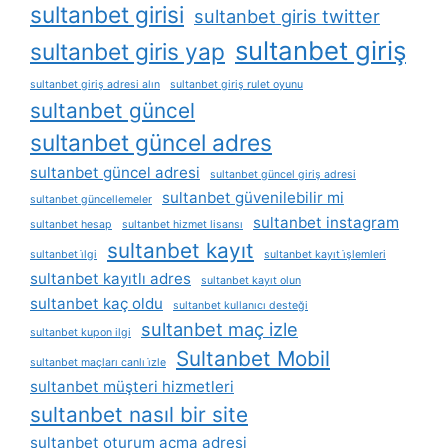
sultanbet girisi
sultanbet giris twitter
sultanbet giriş
sultanbet giris yap
sultanbet giriş adresi alın
sultanbet giriş rulet oyunu
sultanbet güncel
sultanbet güncel adres
sultanbet güncel adresi
sultanbet güncel giriş adresi
sultanbet güvenilebilir mi
sultanbet güncellemeler
sultanbet instagram
sultanbet hesap
sultanbet hizmet lisansı
sultanbet kayıt
sultanbet i̇lgi
sultanbet kayıt i̇şlemleri
sultanbet kayıtlı adres
sultanbet kayıt olun
sultanbet kaç oldu
sultanbet kullanıcı desteği
sultanbet maç izle
sultanbet kupon ilgi
Sultanbet Mobil
sultanbet maçları canlı i̇zle
sultanbet müşteri hizmetleri
sultanbet nasıl bir site
sultanbet oturum açma adresi