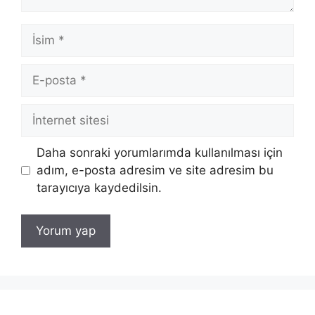
İsim
E-
posta
İnternet
sitesi
Daha sonraki yorumlarımda kullanılması için
adım, e-posta adresim ve site adresim bu
tarayıcıya kaydedilsin.