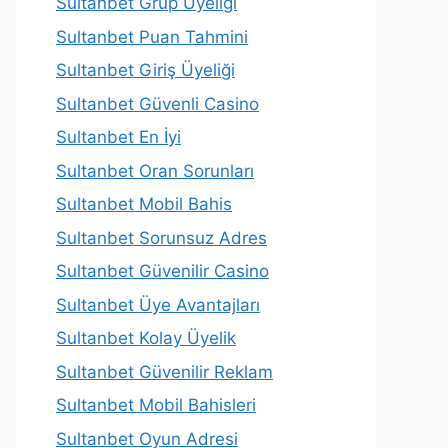
Sultanbet Grup Üyeliği
Sultanbet Puan Tahmini
Sultanbet Giriş Üyeliği
Sultanbet Güvenli Casino
Sultanbet En İyi
Sultanbet Oran Sorunları
Sultanbet Mobil Bahis
Sultanbet Sorunsuz Adres
Sultanbet Güvenilir Casino
Sultanbet Üye Avantajları
Sultanbet Kolay Üyelik
Sultanbet Güvenilir Reklam
Sultanbet Mobil Bahisleri
Sultanbet Oyun Adresi