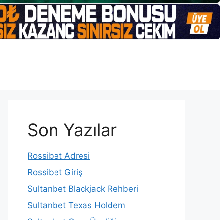
Son Yazılar
Rossibet Adresi
Rossibet Giriş
Sultanbet Blackjack Rehberi
Sultanbet Texas Holdem