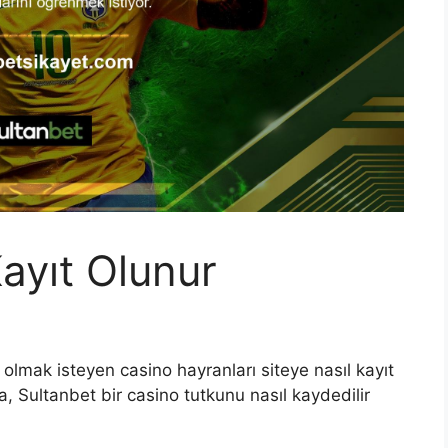
ayıt Olunur
 olmak isteyen casino hayranları siteye nasıl kayıt
, Sultanbet bir casino tutkunu nasıl kaydedilir