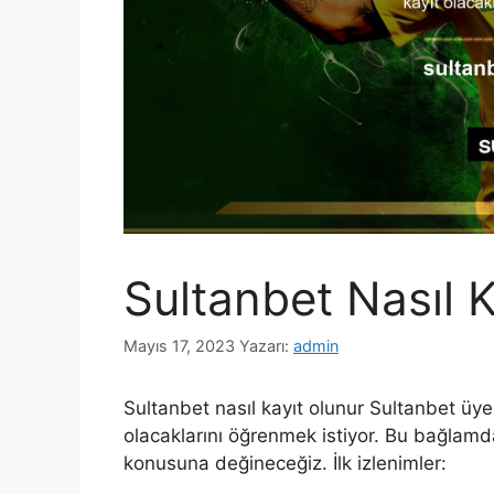
Sultanbet Nasıl K
Mayıs 17, 2023
Yazarı:
admin
Sultanbet nasıl kayıt olunur Sultanbet üye
olacaklarını öğrenmek istiyor. Bu bağlamda
konusuna değineceğiz. İlk izlenimler: