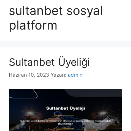
sultanbet sosyal
platform
Sultanbet Üyeliği
Haziran 10, 2023
Yazarı:
admin