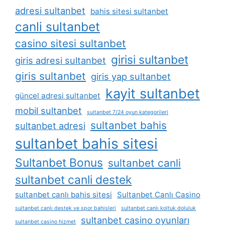
adresi sultanbet
bahis sitesi sultanbet
canli sultanbet
casino sitesi sultanbet
girisi sultanbet
giris adresi sultanbet
giris sultanbet
giris yap sultanbet
kayit sultanbet
güncel adresi sultanbet
mobil sultanbet
sultanbet 7/24 oyun kategorileri
sultanbet bahis
sultanbet adresi
sultanbet bahis sitesi
Sultanbet Bonus
sultanbet canli
sultanbet canli destek
sultanbet canlı bahis sitesi
Sultanbet Canlı Casino
sultanbet canlı destek ve spor bahisleri
sultanbet canlı koltuk doluluk
sultanbet casino oyunları
sultanbet casino hizmet