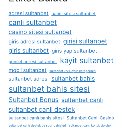
adresi sultanbet
bahis sitesi sultanbet
canli sultanbet
casino sitesi sultanbet
girisi sultanbet
giris adresi sultanbet
giris sultanbet
giris yap sultanbet
kayit sultanbet
güncel adresi sultanbet
mobil sultanbet
sultanbet 7/24 oyun kategorileri
sultanbet bahis
sultanbet adresi
sultanbet bahis sitesi
Sultanbet Bonus
sultanbet canli
sultanbet canli destek
sultanbet canlı bahis sitesi
Sultanbet Canlı Casino
sultanbet canlı destek ve spor bahisleri
sultanbet canlı koltuk doluluk