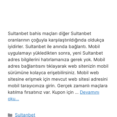
Sultanbet bahis maçları diğer Sultanbet
oranlarının çoğuyla karşılaştırıldığında oldukça
iyidirler. Sultanbet ile anında bağlantı. Mobil
uygulamayı yükledikten sonra, yeni Sultanbet
adres bilgilerini hatırlamanıza gerek yok. Mobil
adres bağlantısını tıklayarak web sitenizin mobil
sürümüne kolayca erişebilirsiniz. Mobil web
sitesine erişmek için mevcut web sitesi adresini
mobil tarayıcınıza girin. Gerçek zamanlı maçlara
katılma fırsatınız var. Kupon için …
Devamını
oku…
Kategoriler
Sultanbet