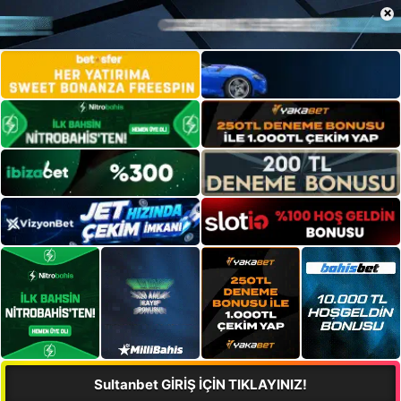
×
Sultanbet GİRİŞ İÇİN TIKLAYINIZ!