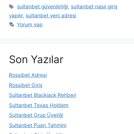
Etiketler
sultanbet güvenilirliği
,
sultanbet nasıl giriş
yapılır
,
sultanbet yeni adresi
Yorum yap
Son Yazılar
Rossibet Adresi
Rossibet Giriş
Sultanbet Blackjack Rehberi
Sultanbet Texas Holdem
Sultanbet Grup Üyeliği
Sultanbet Puan Tahmini