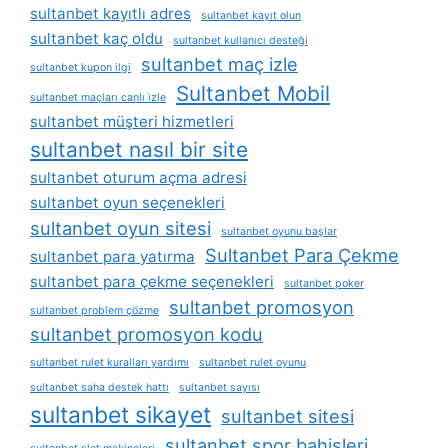
sultanbet kayıtlı adres
sultanbet kayıt olun
sultanbet kaç oldu
sultanbet kullanıcı desteği
sultanbet maç izle
sultanbet kupon ilgi
Sultanbet Mobil
sultanbet maçları canlı i̇zle
sultanbet müşteri hizmetleri
sultanbet nasıl bir site
sultanbet oturum açma adresi
sultanbet oyun seçenekleri
sultanbet oyun sitesi
sultanbet oyunu başlar
Sultanbet Para Çekme
sultanbet para yatırma
sultanbet para çekme seçenekleri
sultanbet poker
sultanbet promosyon
sultanbet problem çözme
sultanbet promosyon kodu
sultanbet rulet kuralları yardımı
sultanbet rulet oyunu
sultanbet saha destek hattı
sultanbet sayısı
sultanbet sikayet
sultanbet sitesi
sultanbet spor bahisleri