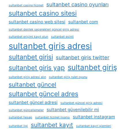
sultanbet casino oyunları
sultanbet casino hizmet
sultanbet casino sitesi
sultanbet casino web sitesi
sultanbet com
sultanbet destek seçenekleri güncel giriş adresi
sultanbet erişimi kayıt olun
sultanbet esinti
sultanbet giris adresi
sultanbet girisi
sultanbet giris twitter
sultanbet giriş
sultanbet giris yap
sultanbet giriş adresi alın
sultanbet giriş rulet oyunu
sultanbet güncel
sultanbet güncel adres
sultanbet güncel adresi
sultanbet güncel giriş adresi
sultanbet güvenilebilir mi
sultanbet güncellemeler
sultanbet instagram
sultanbet hesap
sultanbet hizmet lisansı
sultanbet kayıt
sultanbet i̇lgi
sultanbet kayıt i̇şlemleri