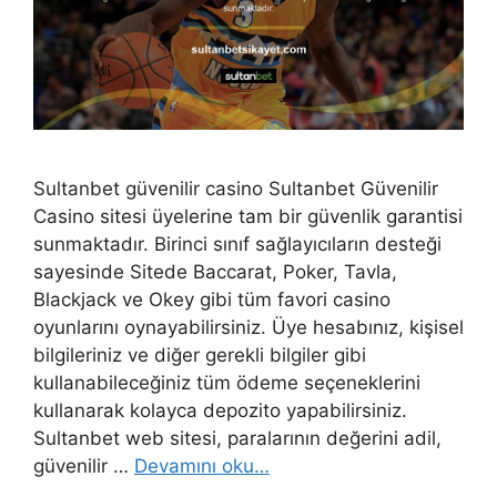
Sultanbet güvenilir casino Sultanbet Güvenilir
Casino sitesi üyelerine tam bir güvenlik garantisi
sunmaktadır. Birinci sınıf sağlayıcıların desteği
sayesinde Sitede Baccarat, Poker, Tavla,
Blackjack ve Okey gibi tüm favori casino
oyunlarını oynayabilirsiniz. Üye hesabınız, kişisel
bilgileriniz ve diğer gerekli bilgiler gibi
kullanabileceğiniz tüm ödeme seçeneklerini
kullanarak kolayca depozito yapabilirsiniz.
Sultanbet web sitesi, paralarının değerini adil,
güvenilir …
Devamını oku…