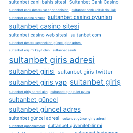
sultanbet canlı bahis sitesi
Sultanbet Canlı Casino
sultanbet canlı destek ve spor bahisleri
sultanbet canlı koltuk doluluk
sultanbet casino oyunları
sultanbet casino hizmet
sultanbet casino sitesi
sultanbet casino web sitesi
sultanbet com
sultanbet destek seçenekleri güncel giriş adresi
sultanbet erişimi kayıt olun
sultanbet esinti
sultanbet giris adresi
sultanbet girisi
sultanbet giris twitter
sultanbet giriş
sultanbet giris yap
sultanbet giriş adresi alın
sultanbet giriş rulet oyunu
sultanbet güncel
sultanbet güncel adres
sultanbet güncel adresi
sultanbet güncel giriş adresi
sultanbet güvenilebilir mi
sultanbet güncellemeler
sultanbet instagram