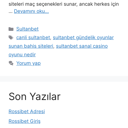
siteleri maç seçenekleri sunar, ancak herkes için
…
Devamını oku…
Kategoriler
Sultanbet
Etiketler
canli sultanbet
,
sultanbet gündelik oyunlar
sunan bahis siteleri
,
sultanbet sanal casino
oyunu nedir
Yorum yap
Son Yazılar
Rossibet Adresi
Rossibet Giriş