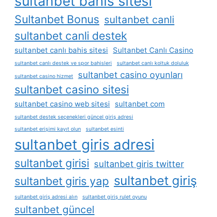
sultanbet bahis sitesi
Sultanbet Bonus
sultanbet canli
sultanbet canli destek
sultanbet canlı bahis sitesi
Sultanbet Canlı Casino
sultanbet canlı destek ve spor bahisleri
sultanbet canlı koltuk doluluk
sultanbet casino oyunları
sultanbet casino hizmet
sultanbet casino sitesi
sultanbet casino web sitesi
sultanbet com
sultanbet destek seçenekleri güncel giriş adresi
sultanbet erişimi kayıt olun
sultanbet esinti
sultanbet giris adresi
sultanbet girisi
sultanbet giris twitter
sultanbet giriş
sultanbet giris yap
sultanbet giriş adresi alın
sultanbet giriş rulet oyunu
sultanbet güncel