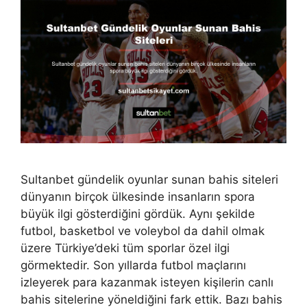
Sultanbet gündelik oyunlar sunan bahis siteleri
dünyanın birçok ülkesinde insanların spora
büyük ilgi gösterdiğini gördük. Aynı şekilde
futbol, ​​basketbol ve voleybol da dahil olmak
üzere Türkiye’deki tüm sporlar özel ilgi
görmektedir. Son yıllarda futbol maçlarını
izleyerek para kazanmak isteyen kişilerin canlı
bahis sitelerine yöneldiğini fark ettik. Bazı bahis