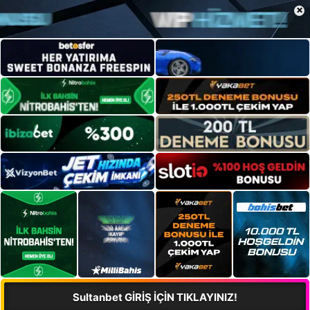
×
Sultanbet GİRİŞ İÇİN TIKLAYINIZ!