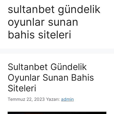
sultanbet gündelik
oyunlar sunan
bahis siteleri
Sultanbet Gündelik
Oyunlar Sunan Bahis
Siteleri
Temmuz 22, 2023
Yazarı:
admin