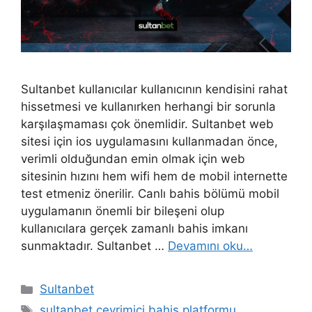
Sultanbet kullanıcılar kullanıcının kendisini rahat
hissetmesi ve kullanırken herhangi bir sorunla
karşılaşmaması çok önemlidir. Sultanbet web
sitesi için ios uygulamasını kullanmadan önce,
verimli olduğundan emin olmak için web
sitesinin hızını hem wifi hem de mobil internette
test etmeniz önerilir. Canlı bahis bölümü mobil
uygulamanın önemli bir bileşeni olup
kullanıcılara gerçek zamanlı bahis imkanı
sunmaktadır. Sultanbet …
Devamını oku…
Kategoriler
Sultanbet
Etiketler
sultanbet çevrimiçi bahis platformu
,