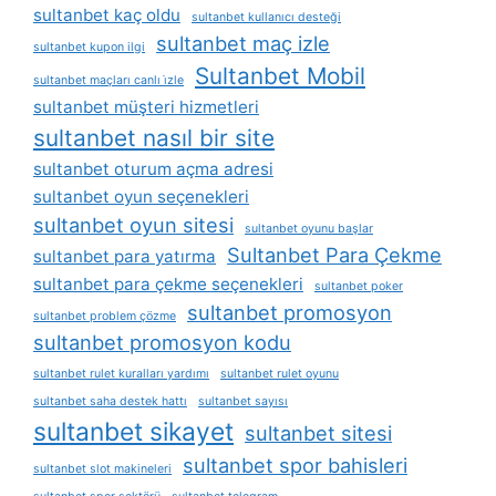
sultanbet kaç oldu
sultanbet kullanıcı desteği
sultanbet maç izle
sultanbet kupon ilgi
Sultanbet Mobil
sultanbet maçları canlı i̇zle
sultanbet müşteri hizmetleri
sultanbet nasıl bir site
sultanbet oturum açma adresi
sultanbet oyun seçenekleri
sultanbet oyun sitesi
sultanbet oyunu başlar
Sultanbet Para Çekme
sultanbet para yatırma
sultanbet para çekme seçenekleri
sultanbet poker
sultanbet promosyon
sultanbet problem çözme
sultanbet promosyon kodu
sultanbet rulet kuralları yardımı
sultanbet rulet oyunu
sultanbet saha destek hattı
sultanbet sayısı
sultanbet sikayet
sultanbet sitesi
sultanbet spor bahisleri
sultanbet slot makineleri