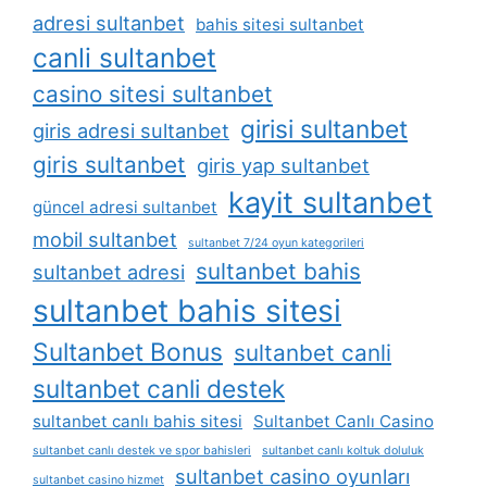
adresi sultanbet
bahis sitesi sultanbet
canli sultanbet
casino sitesi sultanbet
girisi sultanbet
giris adresi sultanbet
giris sultanbet
giris yap sultanbet
kayit sultanbet
güncel adresi sultanbet
mobil sultanbet
sultanbet 7/24 oyun kategorileri
sultanbet bahis
sultanbet adresi
sultanbet bahis sitesi
Sultanbet Bonus
sultanbet canli
sultanbet canli destek
sultanbet canlı bahis sitesi
Sultanbet Canlı Casino
sultanbet canlı destek ve spor bahisleri
sultanbet canlı koltuk doluluk
sultanbet casino oyunları
sultanbet casino hizmet