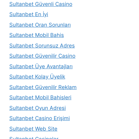
Sultanbet Güvenli Casino
Sultanbet En İyi
Sultanbet Oran Sorunları
Sultanbet Mobil Bahis
Sultanbet Sorunsuz Adres
Sultanbet Güvenilir Casino
Sultanbet Üye Avantajları
Sultanbet Kolay Üyelik
Sultanbet Güvenilir Reklam
Sultanbet Mobil Bahisleri
Sultanbet Oyun Adresi
Sultanbet Casino Erişimi
Sultanbet Web Site