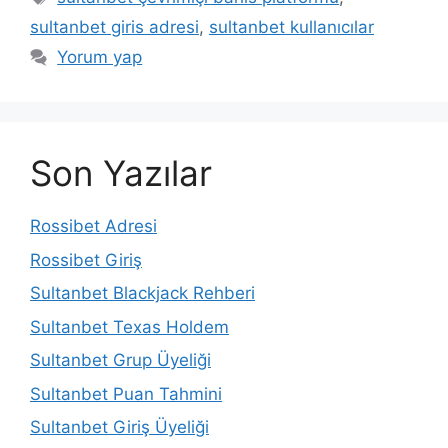
sultanbet giris adresi
,
sultanbet kullanıcılar
Yorum yap
Son Yazılar
Rossibet Adresi
Rossibet Giriş
Sultanbet Blackjack Rehberi
Sultanbet Texas Holdem
Sultanbet Grup Üyeliği
Sultanbet Puan Tahmini
Sultanbet Giriş Üyeliği