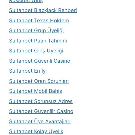
Rossibet Giriş
Sultanbet Blackjack Rehberi
Sultanbet Texas Holdem
Sultanbet Grup Üyeliği
Sultanbet Puan Tahmini
Sultanbet Giriş Üyeliği
Sultanbet Güvenli Casino
Sultanbet En İyi
Sultanbet Oran Sorunları
Sultanbet Mobil Bahis
Sultanbet Sorunsuz Adres
Sultanbet Güvenilir Casino
Sultanbet Üye Avantajları
Sultanbet Kolay Üyelik