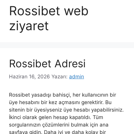
Rossibet web
ziyaret
Rossibet Adresi
Haziran 16, 2026
Yazarı:
admin
Rossibet yasadışı bahisçi, her kullanıcının bir
üye hesabını bir kez açmasını gerektirir. Bu
sitenin bir üyesiyseniz üye hesabı yapabilirsiniz.
İkinci olarak gelen hesap kapatıldı. Tüm
sorgularınızın çözümlerini bulmak için ana
sayfaya gidin. Daha iyi ve daha kolay bir