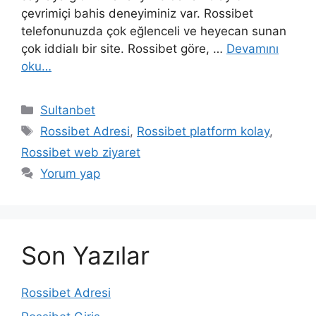
çevrimiçi bahis deneyiminiz var. Rossibet
telefonunuzda çok eğlenceli ve heyecan sunan
çok iddialı bir site. Rossibet göre, …
Devamını
oku…
Kategoriler
Sultanbet
Etiketler
Rossibet Adresi
,
Rossibet platform kolay
,
Rossibet web ziyaret
Yorum yap
Son Yazılar
Rossibet Adresi