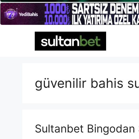
İçeriğe
atla
güvenilir bahis s
Sultanbet Bingodan S