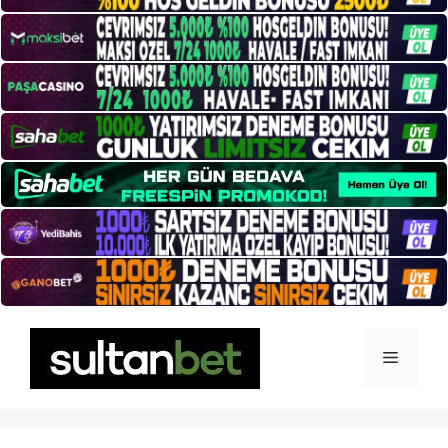
İçeriğe
atla
Menü