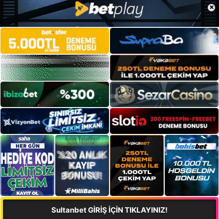
×
Sultanbet GİRİŞ İÇİN TIKLAYINIZ!