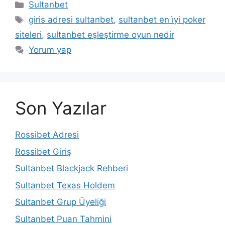
Kategoriler
Sultanbet
Etiketler
giris adresi sultanbet
,
sultanbet en i̇yi poker
siteleri
,
sultanbet eşleştirme oyun nedir
Yorum yap
Son Yazılar
Rossibet Adresi
Rossibet Giriş
Sultanbet Blackjack Rehberi
Sultanbet Texas Holdem
Sultanbet Grup Üyeliği
Sultanbet Puan Tahmini