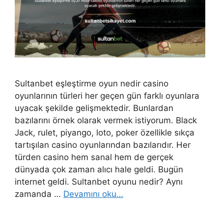
Sultanbet eşleştirme oyun nedir casino
oyunlarının türleri her geçen gün farklı oyunlara
uyacak şekilde gelişmektedir. Bunlardan
bazılarını örnek olarak vermek istiyorum. Black
Jack, rulet, piyango, loto, poker özellikle sıkça
tartışılan casino oyunlarından bazılarıdır. Her
türden casino hem sanal hem de gerçek
dünyada çok zaman alıcı hale geldi. Bugün
internet geldi. Sultanbet oyunu nedir? Aynı
zamanda …
Devamını oku…