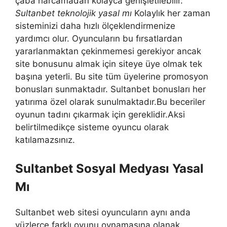
çaba harcamadan kolayca genişletilebilir.
Sultanbet teknolojik yasal mı
Kolaylık her zaman
sisteminizi daha hızlı ölçeklendirmenize
yardımcı olur. Oyuncuların bu fırsatlardan
yararlanmaktan çekinmemesi gerekiyor ancak
site bonusunu almak için siteye üye olmak tek
başına yeterli. Bu site tüm üyelerine promosyon
bonusları sunmaktadır. Sultanbet bonusları her
yatırıma özel olarak sunulmaktadır.Bu beceriler
oyunun tadını çıkarmak için gereklidir.Aksi
belirtilmedikçe sisteme oyuncu olarak
katılamazsınız.
Sultanbet Sosyal Medyası Yasal
Mı
Sultanbet web sitesi oyuncuların aynı anda
yüzlerce farklı oyunu oynamasına olanak