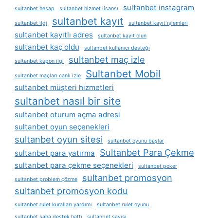
sultanbet instagram
sultanbet hesap
sultanbet hizmet lisansı
sultanbet kayıt
sultanbet i̇lgi
sultanbet kayıt i̇şlemleri
sultanbet kayıtlı adres
sultanbet kayıt olun
sultanbet kaç oldu
sultanbet kullanıcı desteği
sultanbet maç izle
sultanbet kupon ilgi
Sultanbet Mobil
sultanbet maçları canlı i̇zle
sultanbet müşteri hizmetleri
sultanbet nasıl bir site
sultanbet oturum açma adresi
sultanbet oyun seçenekleri
sultanbet oyun sitesi
sultanbet oyunu başlar
Sultanbet Para Çekme
sultanbet para yatırma
sultanbet para çekme seçenekleri
sultanbet poker
sultanbet promosyon
sultanbet problem çözme
sultanbet promosyon kodu
sultanbet rulet kuralları yardımı
sultanbet rulet oyunu
sultanbet saha destek hattı
sultanbet sayısı