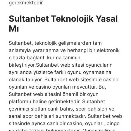
gerekmektedir.
Sultanbet Teknolojik Yasal
Mı
Sultanbet, teknolojik gelişmelerden tam
anlamıyla yararlanma ve herhangi bir elektronik
cihazla bağlantı kurma tanımını
birleştiriyor.Sultanbet web sitesi oyuncuların
aynı anda yüzlerce farklı oyunu oynamasına
olanak tanıyor. Sultanbet web sitesinde casino
oyunları ve casino oyunları mevcuttur. Bu,
Sultanbet web sitesini önemli bir oyun
platformu haline getirmektedir. Sultanbet
çevrimiçi slotları canlı bahis, spor bahisleri ve
sanal spor bahisleri sunmaktadır. Sultanbet web
sitesinde ayrıca canlı bir casino, oyunları, bingo
ve daha fazlası bulunmaktadır. Oynayabilirsin.