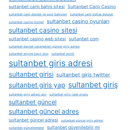
sultanbet canlı bahis sitesi
Sultanbet Canlı Casino
sultanbet canlı destek ve spor bahisleri
sultanbet canlı koltuk doluluk
sultanbet casino oyunları
sultanbet casino hizmet
sultanbet casino sitesi
sultanbet casino web sitesi
sultanbet com
sultanbet destek seçenekleri güncel giriş adresi
sultanbet erişimi kayıt olun
sultanbet esinti
sultanbet giris adresi
sultanbet girisi
sultanbet giris twitter
sultanbet giriş
sultanbet giris yap
sultanbet giriş adresi alın
sultanbet giriş rulet oyunu
sultanbet güncel
sultanbet güncel adres
sultanbet güncel adresi
sultanbet güncel giriş adresi
sultanbet güvenilebilir mi
sultanbet güncellemeler