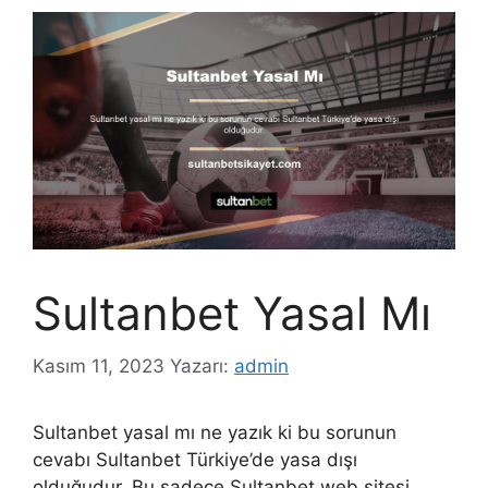
Sultanbet Yasal Mı
Kasım 11, 2023
Yazarı:
admin
Sultanbet yasal mı ne yazık ki bu sorunun
cevabı Sultanbet Türkiye’de yasa dışı
olduğudur. Bu sadece Sultanbet web sitesi