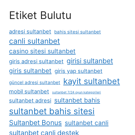
Etiket Bulutu
adresi sultanbet
bahis sitesi sultanbet
canli sultanbet
casino sitesi sultanbet
girisi sultanbet
giris adresi sultanbet
giris sultanbet
giris yap sultanbet
kayit sultanbet
güncel adresi sultanbet
mobil sultanbet
sultanbet 7/24 oyun kategorileri
sultanbet bahis
sultanbet adresi
sultanbet bahis sitesi
Sultanbet Bonus
sultanbet canli
sultanbet canli destek