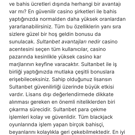
ve bahis ücretleri dışında herhangi bir avantajı
var mı? En güvenilir casino şirketleri ile bahis
yaptığınızda normalden daha yüksek oranlardan
yararlanabilirsiniz. Tüm bu özelliklerin yanı sıra
sizlere güzel bir hoş geldin bonusu da
sunulacak.
Sultanbet avantajları nedir
casino
acentesini seçen tüm kullanıcılar, casino
pazarında kesinlikle yüksek casino kar
marjlarının keyfine varacaktır. Sultanbet ile iş
birliği yaptığınızda mutlaka çeşitli bonuslara
erişebileceksiniz. Sahip olduğunuz lisansın
Sultanbet güvenilirliği üzerinde büyük etkisi
vardır. Lisans dışı değerlendirmede dikkate
alınması gereken en önemli niteliklerden biri
çıkarma sürecidir. Sultanbet para çekme
işlemleri kolay ve güvenlidir. Tüm blackjack
oyunlarında işlem yapan birçok bahisçi,
beyanlarını kolaylıkla geri çekebilmektedir. En iyi