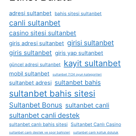
adresi sultanbet
bahis sitesi sultanbet
canli sultanbet
casino sitesi sultanbet
girisi sultanbet
giris adresi sultanbet
giris sultanbet
giris yap sultanbet
kayit sultanbet
güncel adresi sultanbet
mobil sultanbet
sultanbet 7/24 oyun kategorileri
sultanbet bahis
sultanbet adresi
sultanbet bahis sitesi
Sultanbet Bonus
sultanbet canli
sultanbet canli destek
sultanbet canlı bahis sitesi
Sultanbet Canlı Casino
sultanbet canlı destek ve spor bahisleri
sultanbet canlı koltuk doluluk