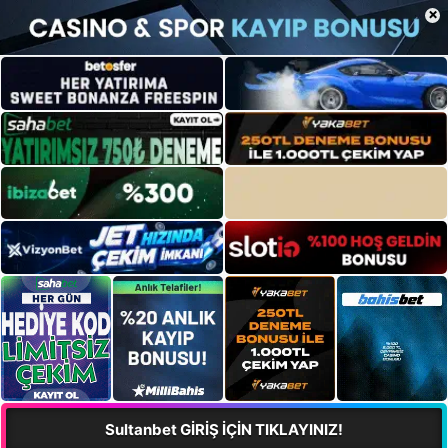
×
Sultanbet GİRİŞ İÇİN TIKLAYINIZ!