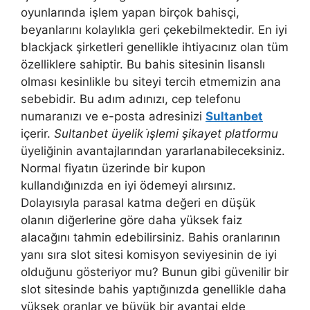
oyunlarında işlem yapan birçok bahisçi,
beyanlarını kolaylıkla geri çekebilmektedir. En iyi
blackjack şirketleri genellikle ihtiyacınız olan tüm
özelliklere sahiptir. Bu bahis sitesinin lisanslı
olması kesinlikle bu siteyi tercih etmemizin ana
sebebidir. Bu adım adınızı, cep telefonu
numaranızı ve e-posta adresinizi
Sultanbet
içerir.
Sultanbet üyelik i̇şlemi şikayet platformu
üyeliğinin avantajlarından yararlanabileceksiniz.
Normal fiyatın üzerinde bir kupon
kullandığınızda en iyi ödemeyi alırsınız.
Dolayısıyla parasal katma değeri en düşük
olanın diğerlerine göre daha yüksek faiz
alacağını tahmin edebilirsiniz. Bahis oranlarının
yanı sıra slot sitesi komisyon seviyesinin de iyi
olduğunu gösteriyor mu? Bunun gibi güvenilir bir
slot sitesinde bahis yaptığınızda genellikle daha
yüksek oranlar ve büyük bir avantaj elde