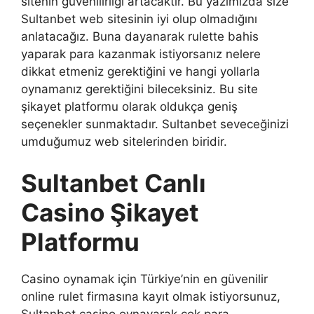
sitenin güvenilirliği artacaktır. Bu yazımızda size
Sultanbet web sitesinin iyi olup olmadığını
anlatacağız. Buna dayanarak rulette bahis
yaparak para kazanmak istiyorsanız nelere
dikkat etmeniz gerektiğini ve hangi yollarla
oynamanız gerektiğini bileceksiniz. Bu site
şikayet platformu olarak oldukça geniş
seçenekler sunmaktadır. Sultanbet seveceğinizi
umduğumuz web sitelerinden biridir.
Sultanbet Canlı
Casino Şikayet
Platformu
Casino oynamak için Türkiye’nin en güvenilir
online rulet firmasına kayıt olmak istiyorsunuz,