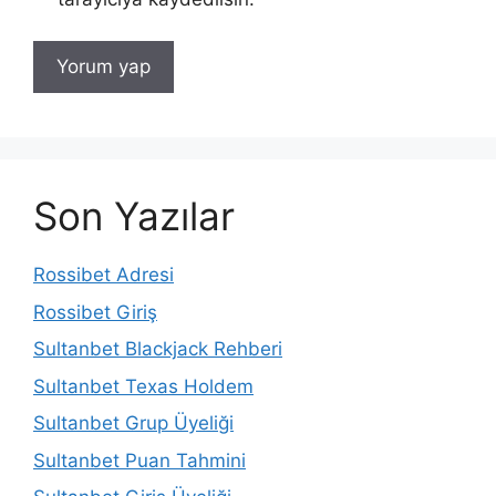
Son Yazılar
Rossibet Adresi
Rossibet Giriş
Sultanbet Blackjack Rehberi
Sultanbet Texas Holdem
Sultanbet Grup Üyeliği
Sultanbet Puan Tahmini