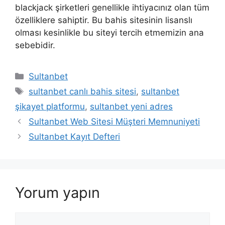
blackjack şirketleri genellikle ihtiyacınız olan tüm
özelliklere sahiptir. Bu bahis sitesinin lisanslı
olması kesinlikle bu siteyi tercih etmemizin ana
sebebidir.
Kategoriler
Sultanbet
Etiketler
sultanbet canlı bahis sitesi
,
sultanbet
şikayet platformu
,
sultanbet yeni adres
Sultanbet Web Sitesi Müşteri Memnuniyeti
Sultanbet Kayıt Defteri
Yorum yapın
Yorum