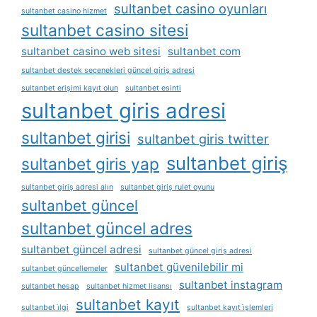
sultanbet casino oyunları
sultanbet casino hizmet
sultanbet casino sitesi
sultanbet casino web sitesi
sultanbet com
sultanbet destek seçenekleri güncel giriş adresi
sultanbet erişimi kayıt olun
sultanbet esinti
sultanbet giris adresi
sultanbet girisi
sultanbet giris twitter
sultanbet giriş
sultanbet giris yap
sultanbet giriş adresi alın
sultanbet giriş rulet oyunu
sultanbet güncel
sultanbet güncel adres
sultanbet güncel adresi
sultanbet güncel giriş adresi
sultanbet güvenilebilir mi
sultanbet güncellemeler
sultanbet instagram
sultanbet hesap
sultanbet hizmet lisansı
sultanbet kayıt
sultanbet i̇lgi
sultanbet kayıt i̇şlemleri