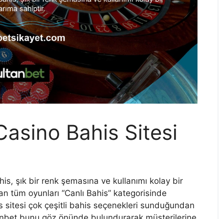
Casino Bahis Sitesi
is, şık bir renk şemasına ve kullanımı kolay bir
n tüm oyunları “Canlı Bahis” kategorisinde
s sitesi çok çeşitli bahis seçenekleri sunduğundan
ltanbet bunu göz önünde bulundurarak müşterilerine