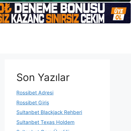
Son Yazılar
Rossibet Adresi
Rossibet Giriş
Sultanbet Blackjack Rehberi
Sultanbet Texas Holdem