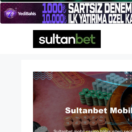
İçeriğe
atla