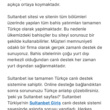
açıkça ortaya koymaktadır.
Sultanbet sitesi ve sitenin tüm bölümleri
üzerinde yapılan tüm bahis yatırımları tamamen
Türkçe olarak yapılmaktadır. Bu nedenle
ülkemizdeki bahisçiler bu siteyi sorunsuz bir
şekilde kullanabilirler. Müşteri memnuniyeti
odaklı bir firma olarak gerçek zamanlı destek de
sunuyoruz. Bahis sitelerinin çoğu yurt dışı
merkezli olduğundan canlı destek her zaman
yurt dışından sağlanmaktadır.
Sultanbet ise tamamen Türkçe canlı destek
sistemine sahiptir. Online desteğe bağlandıktan
sonra sorununuzu Türkçe anlatıp çözebilirsiniz.
‘peki ya Sultanbet sayfası?’ Sultanbet
Türkiye’nin
Sultanbet Giriş
canlı destek sistemi
sayesinde aslında soruyu yanıtladı. Herkes