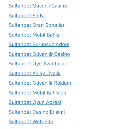
Sultanbet Güvenli Casino
Sultanbet En İyi
Sultanbet Oran Sorunları
Sultanbet Mobil Bahis
Sultanbet Sorunsuz Adres
Sultanbet Güvenilir Casino
Sultanbet Üye Avantajları
Sultanbet Kolay Üyelik
Sultanbet Güvenilir Reklam
Sultanbet Mobil Bahisleri
Sultanbet Oyun Adresi
Sultanbet Casino Erişimi
Sultanbet Web Site