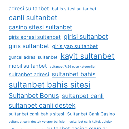
adresi sultanbet
bahis sitesi sultanbet
canli sultanbet
casino sitesi sultanbet
girisi sultanbet
giris adresi sultanbet
giris sultanbet
giris yap sultanbet
kayit sultanbet
güncel adresi sultanbet
mobil sultanbet
sultanbet 7/24 oyun kategorileri
sultanbet bahis
sultanbet adresi
sultanbet bahis sitesi
Sultanbet Bonus
sultanbet canli
sultanbet canli destek
sultanbet canlı bahis sitesi
Sultanbet Canlı Casino
sultanbet canlı destek ve spor bahisleri
sultanbet canlı koltuk doluluk
sultanbet casino oyunları