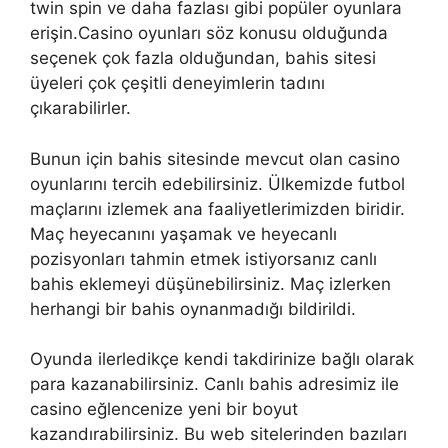
twin spin ve daha fazlası gibi popüler oyunlara
erişin.Casino oyunları söz konusu olduğunda
seçenek çok fazla olduğundan, bahis sitesi
üyeleri çok çeşitli deneyimlerin tadını
çıkarabilirler.
Bunun için bahis sitesinde mevcut olan casino
oyunlarını tercih edebilirsiniz. Ülkemizde futbol
maçlarını izlemek ana faaliyetlerimizden biridir.
Maç heyecanını yaşamak ve heyecanlı
pozisyonları tahmin etmek istiyorsanız canlı
bahis eklemeyi düşünebilirsiniz. Maç izlerken
herhangi bir bahis oynanmadığı bildirildi.
Oyunda ilerledikçe kendi takdirinize bağlı olarak
para kazanabilirsiniz. Canlı bahis adresimiz ile
casino eğlencenize yeni bir boyut
kazandırabilirsiniz. Bu web sitelerinden bazıları