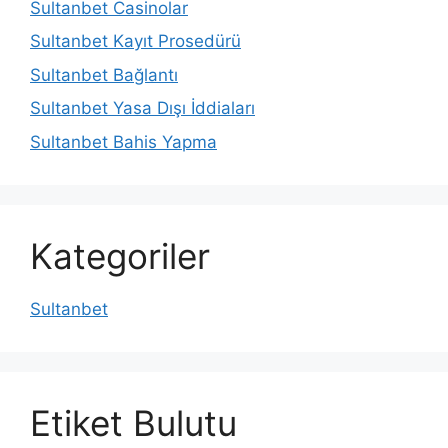
Sultanbet Casinolar
Sultanbet Kayıt Prosedürü
Sultanbet Bağlantı
Sultanbet Yasa Dışı İddiaları
Sultanbet Bahis Yapma
Kategoriler
Sultanbet
Etiket Bulutu