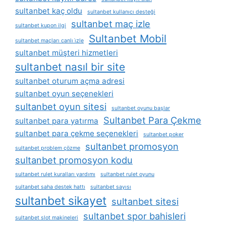
sultanbet kaç oldu
sultanbet kullanıcı desteği
sultanbet maç izle
sultanbet kupon ilgi
Sultanbet Mobil
sultanbet maçları canlı i̇zle
sultanbet müşteri hizmetleri
sultanbet nasıl bir site
sultanbet oturum açma adresi
sultanbet oyun seçenekleri
sultanbet oyun sitesi
sultanbet oyunu başlar
Sultanbet Para Çekme
sultanbet para yatırma
sultanbet para çekme seçenekleri
sultanbet poker
sultanbet promosyon
sultanbet problem çözme
sultanbet promosyon kodu
sultanbet rulet kuralları yardımı
sultanbet rulet oyunu
sultanbet saha destek hattı
sultanbet sayısı
sultanbet sikayet
sultanbet sitesi
sultanbet spor bahisleri
sultanbet slot makineleri