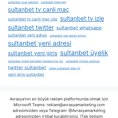
sultanbet spor sektörü
sultanbet telegram
sultanbet tv canli maç
sultanbet tv izle
sultanbet tv canli maç izle
sultanbet twitter
sultanbet whatsapp
sultanbet yeni adres
sultanbet yeni adres bilgisi
sultanbet yeni adresi
sultanbet üyelik
sultanbet yeni giris
sultanbet üyelik belgeleri gerektiriyor mu
sultanbet şifremi unuttum
twitter sultanbet
video sultanbet öder mi
yeni giris sultanbet
Avrasya'nın en büyük reklam platformunda olmak için
Microsoft Teams:
reklam@avrasyamarketing.com
adresimizden veya Telegram: @Avrasyamarketing
adresimizden irtibat kurabilirsiniz. (Tek iletişim