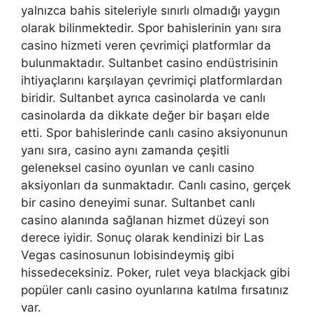
yalnızca bahis siteleriyle sınırlı olmadığı yaygın
olarak bilinmektedir. Spor bahislerinin yanı sıra
casino hizmeti veren çevrimiçi platformlar da
bulunmaktadır. Sultanbet casino endüstrisinin
ihtiyaçlarını karşılayan çevrimiçi platformlardan
biridir. Sultanbet ayrıca casinolarda ve canlı
casinolarda da dikkate değer bir başarı elde
etti. Spor bahislerinde canlı casino aksiyonunun
yanı sıra, casino aynı zamanda çeşitli
geleneksel casino oyunları ve canlı casino
aksiyonları da sunmaktadır. Canlı casino, gerçek
bir casino deneyimi sunar. Sultanbet canlı
casino alanında sağlanan hizmet düzeyi son
derece iyidir. Sonuç olarak kendinizi bir Las
Vegas casinosunun lobisindeymiş gibi
hissedeceksiniz. Poker, rulet veya blackjack gibi
popüler canlı casino oyunlarına katılma fırsatınız
var.