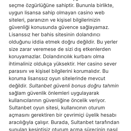
seçme özgürlüğüne sahiptir. Bununla birlikte,
uygun lisansa sahip olmayan casino web
siteleri, paranızın ve kişisel bilgilerinizin
güvenliği konusunda güvence sağlayamaz.
Lisanssız her bahis sitesinin dolandırıcı
olduğunu iddia etmek doğru değildir. Bu yerler
size zarar veremese de sizi dış etkenlerden
koruyamazlar. Dolandırıcılık kurbanı olma
ihtimaliniz oldukça yüksektir. Her casino sever
parasını ve kişisel bilgilerini korumalıdır. Bu
koruma lisanssız oyun sitelerinde mevcut
değildir.
Sultanbet güvenli bonus doğru tahmin
sağlam güvenlik önlemleri uygulayarak
kullanıcılarının güvenliğine öncelik veriyor.
Sultanbet oyun sitesi, kullanıcının oturum
açmasını gerektiren bir çevrimiçi üyelik hesabı
aracılığıyla çalışır. Burada, Sultanbet tarafından
sunulan kesintisiz oturum açma sürecinin nasıl