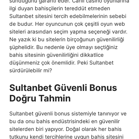
sunduğunu garanti eder. Canlı casino oyunlarına
ilgi duyan bahisçilerin tereddüt etmeden
Sultanbet sitesini tercih edebilmelerinin sebebi
de budur. Her oyuncunun çok çeşitli oyun web
siteleri arasından seçim yapma seçeneği vardır.
Ne yazık ki bu sitelerin birçoğunun güvenilirliği
şüphelidir. Bu nedenle üye olmayı seçtiğiniz
bahis sitesinin güvenilirliğini dikkatlice
düşünmeniz çok önemlidir. Peki Sultanbet
sürdürülebilir mi?
Sultanbet Güvenli Bonus
Doğru Tahmin
Sultanbet güvenli bonus sistemiyle tanınıyor ve
bu da onu bahis endüstrisindeki en güvenilir
sitelerden biri yapıyor. Doğal olarak her bahis
tutkunu kendi tercihlerine uygun bahis sitesini