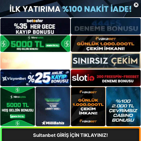
×
Sultanbet GİRİŞ İÇİN TIKLAYINIZ!