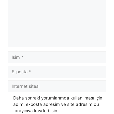
İsim
E-
posta
İnternet
sitesi
Daha sonraki yorumlarımda kullanılması için
adım, e-posta adresim ve site adresim bu
tarayıcıya kaydedilsin.