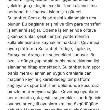
şekilde gerçekleştirilecektir. Tüm kullanıcıların
herhangi bir finansal işlem için güncel
Sultanbet.Com giriş adresini kullanmaları rica
olunur. Bu bağlantı erişimi ve tüm para transferi
işlemlerini sağlar. Ödeme işlemlerinde ortaya
çıkan sorunlar, çeşitli erişim yöntemlerinin
kullanılmasından kaynaklanmaktadır. Çevrimiçi
oyun platformu Sultanbet Türkçe, İngilizce,
Farsça ve Arapça dil seçenekleri sunuyor. Bu
özellik dünya çapındaki bahis meraklılarının ilgi
alanlarına hitap etmektedir. Sultanbet tüm spor
bahis meraklılarının en uygun oranlarla canlı
maçların keyfini çıkarabileceği bir platform
sağlayarak spor bahisleri bölümünde kusursuz
bir izleme deneyimi sağlar. Çevrimiçi oyunların
her alanında çok çeşitli seçenekler sunduğu için
oyuncular çeşitli oyunlara katılma özgürlüğüne