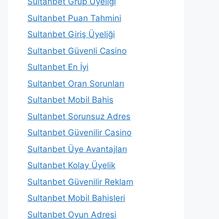
Sultanbet Grup Üyeliği
Sultanbet Puan Tahmini
Sultanbet Giriş Üyeliği
Sultanbet Güvenli Casino
Sultanbet En İyi
Sultanbet Oran Sorunları
Sultanbet Mobil Bahis
Sultanbet Sorunsuz Adres
Sultanbet Güvenilir Casino
Sultanbet Üye Avantajları
Sultanbet Kolay Üyelik
Sultanbet Güvenilir Reklam
Sultanbet Mobil Bahisleri
Sultanbet Oyun Adresi